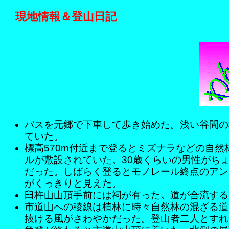
現地情報＆登山日記
バスを元郷で下車して歩き始めた。浅い谷間の
ていた。
標高570m付近まで登るとミズナラなどの自
ルが敷設されていた。30歳くらいの男性がち
だった。しばらく登るとモノレール終点のアン
がくっきりと見えた。
臼杵山山頂手前には祠が有った。道が合流する
市道山への稜線は植林に時々自然林の混ざる道
抜ける風がさわやかだった。登山者二人とすれ