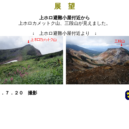
展 望
上ホロ避難小屋付近から
上ホロカメットク山、三段山が見えました。
↓
上ホロ避難小屋付近より
↓
５．７．２０ 撮影