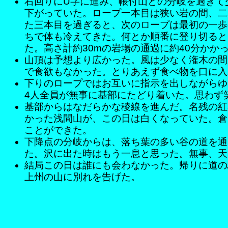
右回りにU字に進み、帳付山との分岐を過ぎて
下がっていた。ロープ一本目は狭い岩の間、二
た三本目を過ぎると、次のロープは最初の一歩
ちで体も冷えてきた。何とか順番に登り切ると
た。高さ計約30mの岩場の通過に約40分かか
山頂は予想より広かった。風は少なく潅木の間
で食欲もなかった。とりあえず食べ物を口に入
下りのロープではお互いに指示を出しながらゆ
4人全員が無事に基部にたどり着いた。思わず
基部からはなだらかな稜線を進んだ。名残の紅
かった浅間山が、この日は白くなっていた。倉
ことができた。
下降点の分岐からは、落ち葉の多い谷の道を通
た。沢に出た時はもう一息と思った。無事、天
結局この日は誰にも会わなかった。帰りに道の
上州の山に別れを告げた。