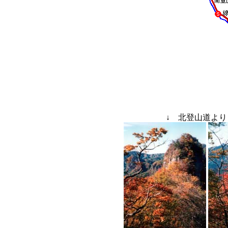
↓
北登山道よ