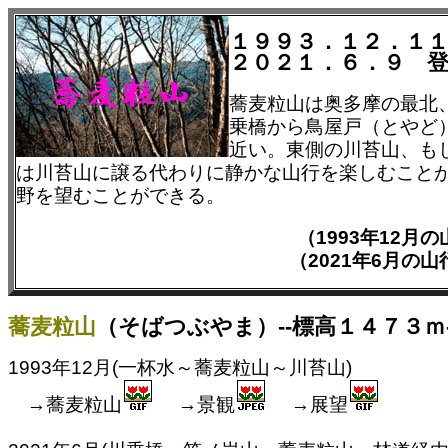
１９９３．１２．１
２０２１．６．９ 
蕎麦粒山は奥多摩の最北
乗橋から鳥屋戸（とやど
近い。東側の川苔山、も
は川苔山に譲る代わりに静かな山行を楽しむこと
野を望むことができる。
（1993年12
（2021年6月の
蕎麦粒山
（そばつぶやま）--標高１４７３ｍ
1993年12月(一杯水～蕎麦粒山～川苔山)
→蕎麦粒山
→景観
→展望