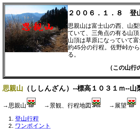
２００６．１．８ 登
思親山は富士山の西、山梨
ていて、三角点の有る山頂
山頂は草原になっていて富
約45分の行程。佐野峠か
る。
（この山行
思親山
（ししんざん）--標高１０３１ｍ--山
→思親山
→景観、行程地図
→展望
登山行程
ワンポイント