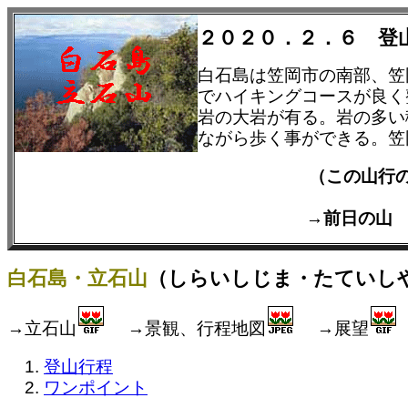
２０２０．２．６ 登
白石島は笠岡市の南部、笠
でハイキングコースが良く
岩の大岩が有る。岩の多い
ながら歩く事ができる。笠
（この山行
→前日の
白石島・立石山
（しらいしじま・たていしやま
→立石山
→景観、行程地図
→展望
登山行程
ワンポイント