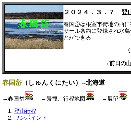
２０２４．３．７ 登
春国岱は根室市街地の西に
サール条約に登録され水鳥
とができる。
（
→前日の
春国岱
（しゅんくにたい）--北海道
→春国岱
→景観、行程地図
→展望
登山行程
ワンポイント