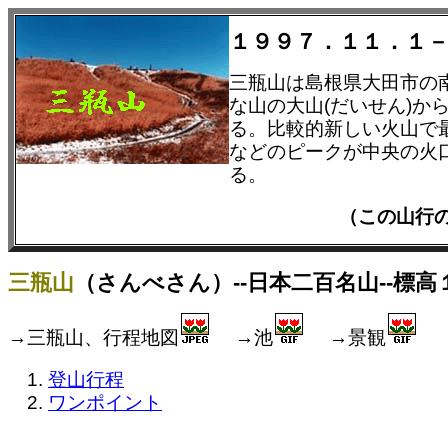
１９９７．１１．１
三瓶山は島根県大田市の
な山の大山(だいせん)
る。比較的新しい火山で
などのピークが中央の火
る。
（この山行
三瓶山
（さんべさん）--日本二百名山--標高
→三瓶山、行程地図
→池
→景観
登山行程
ワンポイント