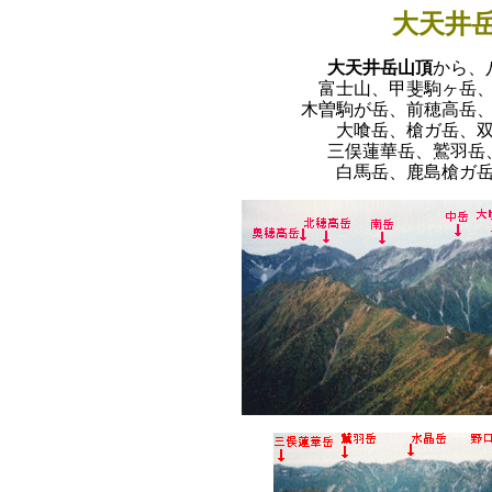
大天井
大天井岳山頂
から、
富士山、甲斐駒ヶ岳
木曽駒が岳、前穂高岳
大喰岳、槍ガ岳、
三俣蓮華岳、鷲羽岳
白馬岳、鹿島槍ガ