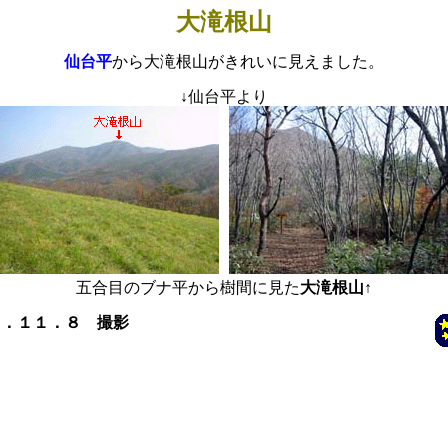
大滝根山
仙台平
から大滝根山がきれいに見えました。
↓
仙台平より
五合目のブナ平から樹間に見た
大滝根山↑
３．１１．８ 撮影