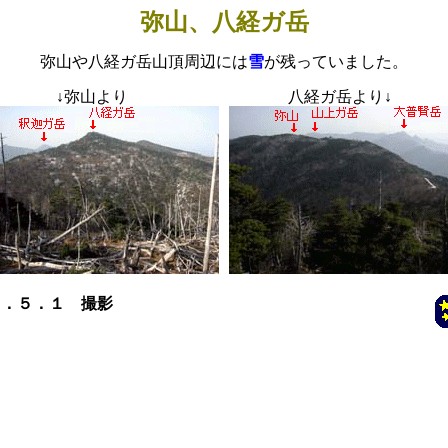
弥山、八経ガ岳
弥山や八経ガ岳山頂周辺には
雪
が残っていました。
↓
弥山より 八経ガ岳より
↓
６．５．１ 撮影