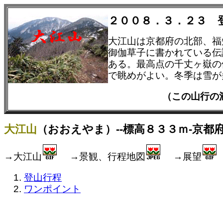
２００８．３．２３ 
大江山は京都府の北部、福
御伽草子に書かれている伝
ある。最高点の千丈ヶ嶽の
で眺めがよい。冬季は雪が
（この山行
大江山
（おおえやま）--標高８３３ｍ-京都
→大江山
→景観、行程地図
→展望
登山行程
ワンポイント