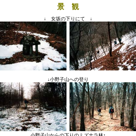
景 観
↓
女坂の下りにて
↓
↓
小野子山への登り
小野子山からの下りのミズナラ林
↑