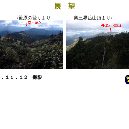
展 望
↓
笹原の登りより 奥三界岳山頂より
↓
６．１１．１２ 撮影