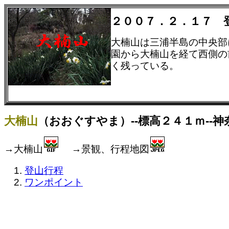
２００７．２．１７ 
大楠山は三浦半島の中央部
園から大楠山を経て西側の
く残っている。
大楠山
（おおぐすやま）--標高２４１ｍ--神
→大楠山
→景観、行程地図
登山行程
ワンポイント