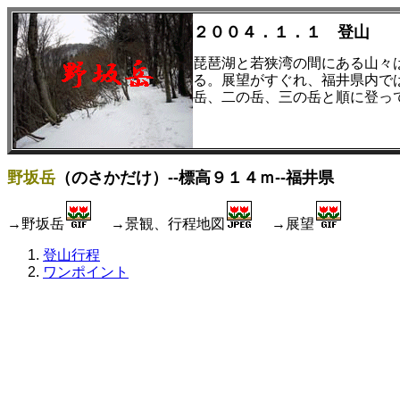
２００４．１．１ 登山
琵琶湖と若狭湾の間にある山々
る。展望がすぐれ、福井県内で
岳、二の岳、三の岳と順に登っ
野坂岳
（のさかだけ）--標高９１４ｍ--福井県
→野坂岳
→景観、行程地図
→展望
登山行程
ワンポイント