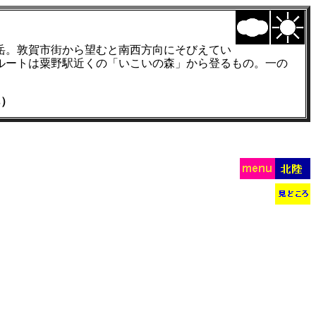
岳。敦賀市街から望むと南西方向にそびえてい
ルートは粟野駅近くの「いこいの森」から登るもの。一の
）