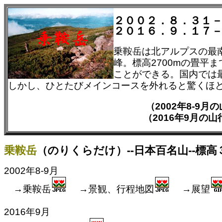
２００２．８．３１
２０１６．９．１７
乗鞍岳は北アルプスの最
峰。標高2700mの畳平
ことができる。国内では最
しかし、ひとたびメインコースを外れると驚くほ
（2002年8-9
（2016年9月の
乗鞍岳
（のりくらだけ）--日本百名山--標高
2002年8-9月
→乗鞍岳
→景観、行程地図
→展望
2016年9月