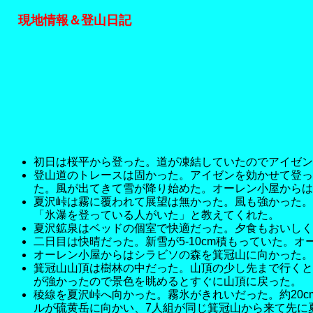
現地情報＆登山日記
初日は桜平から登った。道が凍結していたのでアイゼン
登山道のトレースは固かった。アイゼンを効かせて登っ
た。風が出てきて雪が降り始めた。オーレン小屋からは
夏沢峠は霧に覆われて展望は無かった。風も強かった。
「氷瀑を登っている人がいた」と教えてくれた。
夏沢鉱泉はベッドの個室で快適だった。夕食もおいしく
二日目は快晴だった。新雪が5-10cm積もっていた
オーレン小屋からはシラビソの森を箕冠山に向かった。夜
箕冠山山頂は樹林の中だった。山頂の少し先まで行くと
が強かったので景色を眺めるとすぐに山頂に戻った。
稜線を夏沢峠へ向かった。霧氷がきれいだった。約20
ルが硫黄岳に向かい、7人組が同じ箕冠山から来て先に