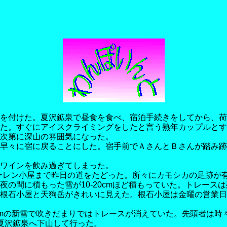
を付けた。夏沢鉱泉で昼食を食べ、宿泊手続きをしてから、荷
た。すぐにアイスクライミングをしたと言う熟年カップルとす
次第に深山の雰囲気になった。
早々に宿に戻ることにした。宿手前でＡさんとＢさんが踏み跡
ワインを飲み過ぎてしまった。
。オーレン小屋まで昨日の道をたどった。所々にカモシカの足跡
の間に積もった雪が10-20cmほど積もっていた。トレースは
根石小屋と天狗岳がきれいに見えた。根石小屋は金曜の営業日
cmの新雪で吹きだまりではトレースが消えていた。先頭者は時
夏沢鉱泉へ下山して行った。