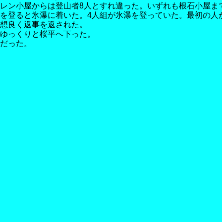
レン小屋からは登山者8人とすれ違った。いずれも根石小屋ま
を登ると氷瀑に着いた。4人組が氷瀑を登っていた。最初の人
想良く返事を返された。
ゆっくりと桜平へ下った。
だった。