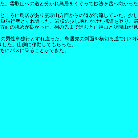
た。雲取山への道と分かれ鳥居をくぐって妙法ヶ岳へ向かった
ところに鳥居があり雲取山方面からの道が合流していた。少し
性単独行者とすれ違った。岩横の少し壊れかけた桟道を登り、
方面の眺めが良かった。祠の先まで進むと両神山と浅間山が見
いの男性単独行とすれ違った。鳥居先の斜面を横切る道では30
くりした。山側に移動してもらった。
ちにバスに乗ることができた。