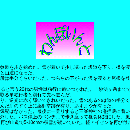
参道を歩き始めた。雪が着いて少し凍った坂道を下り、橋を渡
と山道になった。
所は半分くらいだった。つららの下がった沢を渡ると尾根を登
登ると言う20代の男性単独行に追いつかれた。「妙法ヶ岳まで
取る単独行者と別れて先へ進んだ。
り、逆光に赤く輝いてきれいだった。雪のあるのは道の半分く
んだ所のすぐ上に薬師堂跡が有り、あずまやが有った。
気配はなかった。最後に一登りすると三峯神社の遥拝殿に着い
外した。バス停上のベンチまで歩き座って昼食休憩にした。風
再び山道で5-10cmの積雪が続いていた。軽アイゼンを再び