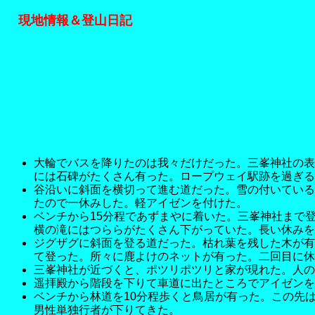
現地情報＆登山日記
大輪でバスを降りたのは我々だけだった。三峯神社の表
には石碑がたくさん有った。ロープウェイ駅跡を過ぎる
谷沿いに斜面を横切って進む道だった。雪の付いている
たので一休みした。軽アイゼンを付けた。
ベンチから15分程であずまやに着いた。三峯神社まで
横の滝にはつららがたくさん下がっていた。長い休みを
ジグザグに斜面を登る道だった。枯れ葉を残した木が有
て登った。所々に鹿よけのネットが有った。二回目に休
三峯神社が近づくと、ポツリポツリと家が現れた。人の
遥拝殿から階段を下りて車道に出たところでアイゼンを
ベンチから林道を10分程歩くと鳥居が有った。この先は
男性単独行者が下りてきた。