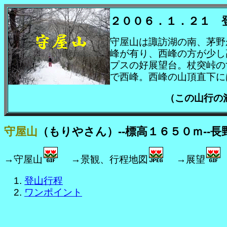
２００６．１．２１ 
守屋山は諏訪湖の南、茅野
峰が有り、西峰の方が少し
プスの好展望台。杖突峠の
で西峰。西峰の山頂直下に
（この山行
守屋山
（もりやさん）--標高１６５０ｍ--長
→守屋山
→景観、行程地図
→展望
登山行程
ワンポイント