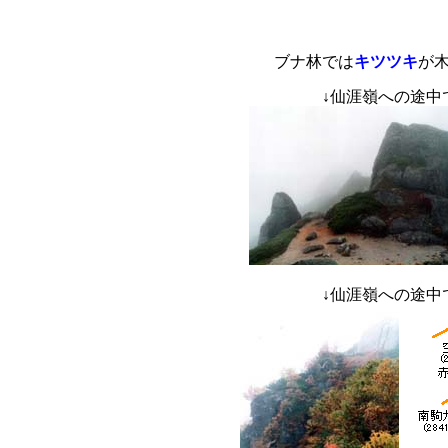
ブナ林では
キツツキ
が
↓
仙涯嶺
↓
仙涯嶺への途