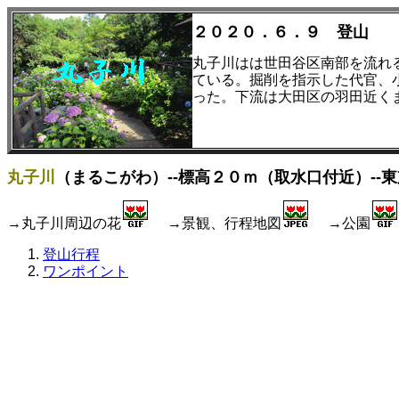
２０２０．６．９ 登山
丸子川はは世田谷区南部を流れ
ている。掘削を指示した代官、
った。下流は大田区の羽田近く
丸子川
（まるこがわ）--標高２０ｍ（取水口付近）--
→丸子川周辺の花
→景観、行程地図
→公園
登山行程
ワンポイント