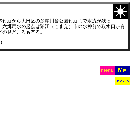
本付近から大田区の多摩川台公園付近まで水流が残っ
。六郷用水の起点は狛江（こまえ）市の水神前で取水口が有
どの見どころも有る。
）