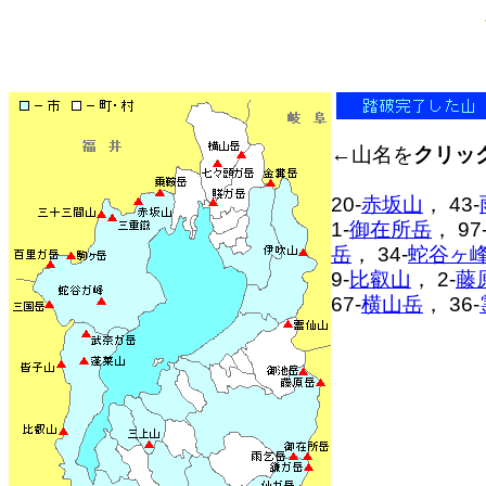
←
山名を
クリッ
20-
赤坂山
， 43-
1-
御在所岳
， 97
岳
， 34-
蛇谷ヶ
9-
比叡山
， 2-
藤
67-
横山岳
， 36-