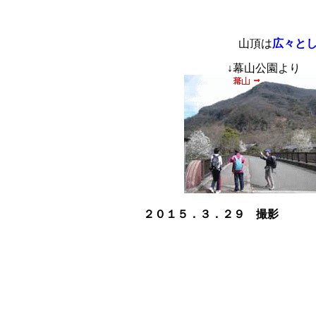
山頂は
広々と
↓
幕山公
２０１５．３．２９ 撮影