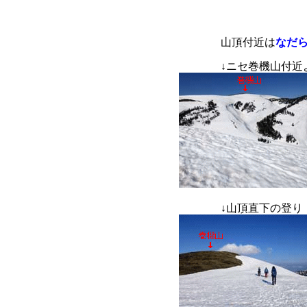
山頂付近は
なだ
↓
ニセ巻機山付
↓
山頂直下