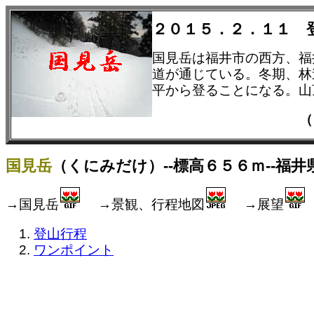
２０１５．２．１１ 
国見岳は福井市の西方、福
道が通じている。冬期、林
平から登ることになる。山
（
国見岳
（くにみだけ）--標高６５６ｍ--福井
→国見岳
→景観、行程地図
→展望
登山行程
ワンポイント