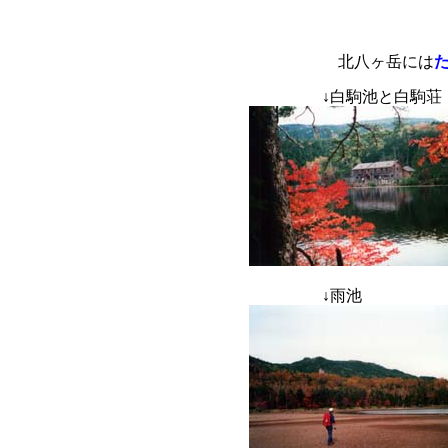
北八ヶ岳には
↓
白駒池と
↓
雨池 