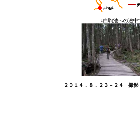
↓
白駒池への途
２０１４．８．２３－２４ 撮影