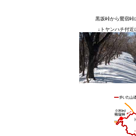
黒坂峠から鶯宿峠
↓
トヤンハチ付近