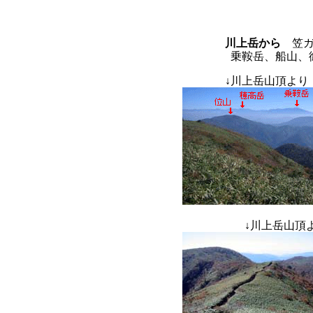
川上岳から
笠ガ
乗鞍岳、船山、
↓
川上岳山頂よ
↓
川上岳山頂