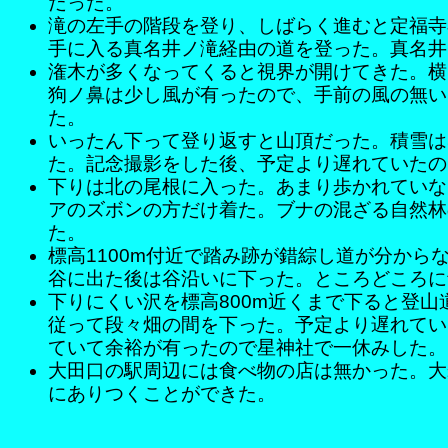
だった。
滝の左手の階段を登り、しばらく進むと定福寺
手に入る真名井ノ滝経由の道を登った。真名井
潅木が多くなってくると視界が開けてきた。横
狗ノ鼻は少し風が有ったので、手前の風の無い
た。
いったん下って登り返すと山頂だった。積雪は
た。記念撮影をした後、予定より遅れていたの
下りは北の尾根に入った。あまり歩かれていな
アのズボンの方だけ着た。ブナの混ざる自然林
た。
標高1100m付近で踏み跡が錯綜し道が分か
谷に出た後は谷沿いに下った。ところどころに
下りにくい沢を標高800m近くまで下ると登
従って段々畑の間を下った。予定より遅れてい
ていて余裕が有ったので星神社で一休みした。
大田口の駅周辺には食べ物の店は無かった。大
にありつくことができた。