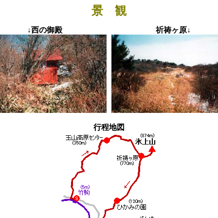
景 観
↓西の御殿
祈祷ヶ原↓
行程地図