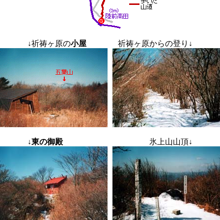
↓
祈祷ヶ原の
小屋
祈祷ヶ原からの登り
↓
↓東の御殿
氷上山山頂
↓