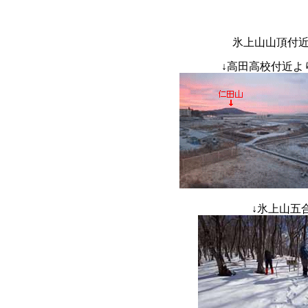
氷上山山頂付
↓
高田高校付近
↓
氷上