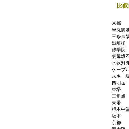
比叡
京都
烏丸御
三条京
出町柳
修学院
雲母坂
水飲対
ケーブ
スキー
四明岳
東塔
三角点
東塔
根本中
坂本
京都