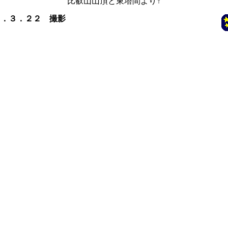
比叡山山頂と東塔間より
↑
８．３．２２ 撮影