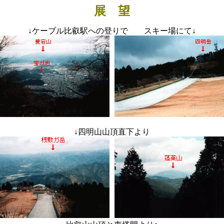
展 望
↓
ケーブル比叡駅への登りで スキー場にて
↓
↓
四明山山頂直下より