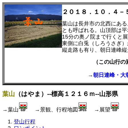
２０１８．１０．４－
葉山は長井市の北西にある
とも呼ばれる。山頂部は平
15分の奥ノ院まで行くと
東側に白兎（しろうさぎ）
縦走路も有り、朝日連峰縦
（この山行
→
朝日連峰・大
葉山
（はやま）--標高１２１６ｍ--山形県
→葉山
→景観、行程地図
→展望
登山行程