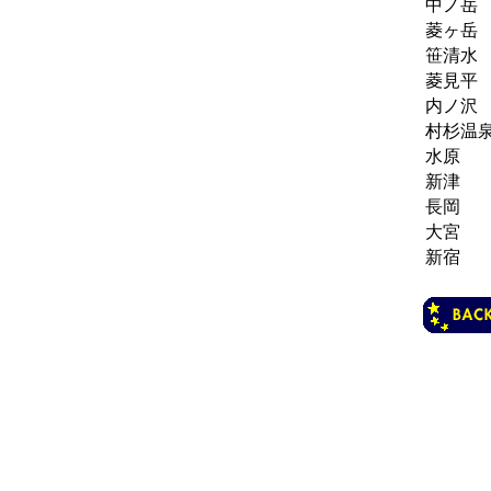
中ノ岳
菱ヶ岳
笹清水
菱見平
内ノ沢
村杉温
水原
新津
長岡
大宮
新宿