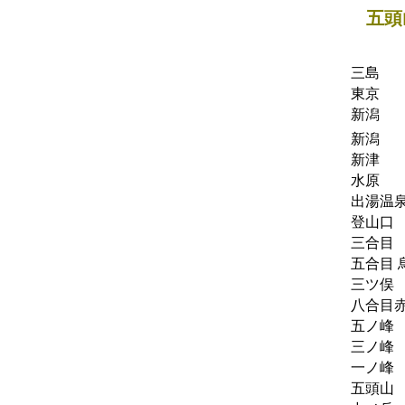
五頭
三島
東京
新潟
新潟
新津
水原
出湯温
登山口
三合目
五合目 
三ツ俣
八合目
五ノ峰
三ノ峰
一ノ峰
五頭山