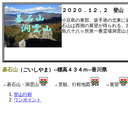
２０２０．１２．２ 登山
小豆島の東部、坂手港の北東に
石山は西側の展望が得られる。
島八十八ヶ所第一番霊場洞雲山
碁石山
（ごいしやま）--標高４３４ｍ--香川県
→碁石山・洞雲山
→景観、行程地図
→展望
登山行程
ワンポイント