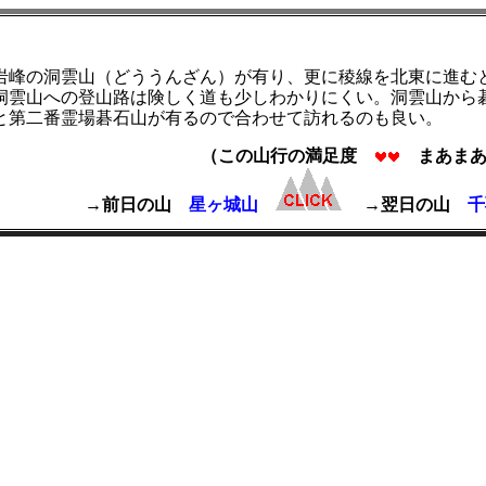
岩峰の洞雲山（どううんざん）が有り、更に稜線を北東に進むと
洞雲山への登山路は険しく道も少しわかりにくい。洞雲山から
と第二番霊場碁石山が有るので合わせて訪れるのも良い。
（この山行の満足度
まあまあ
→前日の山
星ヶ城山
→翌日の山