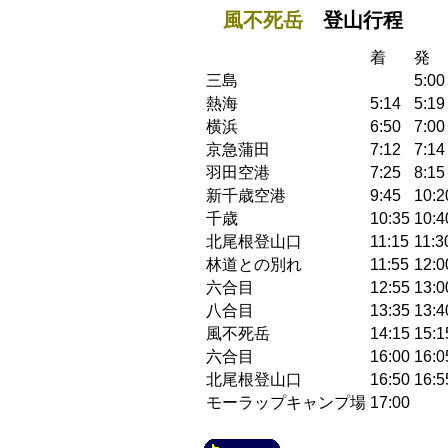
風不死岳
登山行程
着
発
三島
5:00
熱海
5:14
5:19
横浜
6:50
7:00
京急蒲田
7:12
7:14
羽田空港
7:25
8:15
新千歳空港
9:45
10:2
千歳
10:35
10:4
北尾根登山口
11:15
11:3
林道との別れ
11:55
12:0
六合目
12:55
13:0
八合目
13:35
13:4
風不死岳
14:15
15:1
六合目
16:00
16:0
北尾根登山口
16:50
16:5
モーラップキャンプ場
17:00