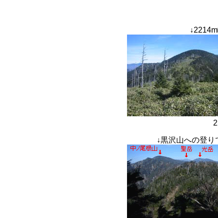
↓
2214
↓
黒沢山への