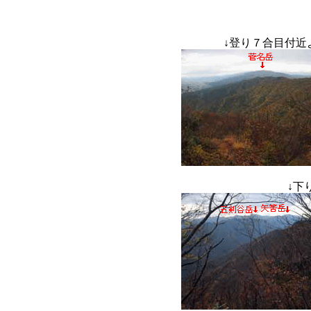
↓
登り７合目付近
↓
下