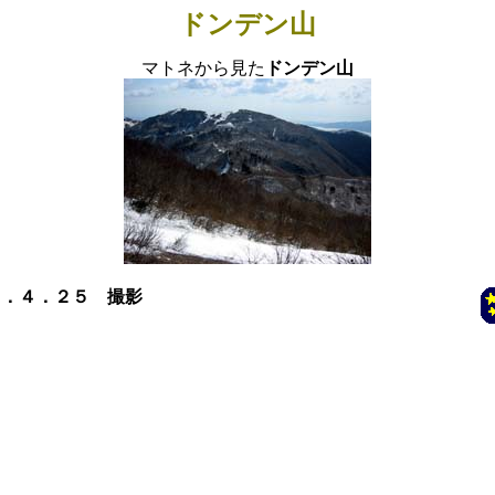
ドンデン山
マトネから見た
ドンデン山
４．４．２５ 撮影