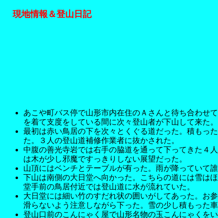
現地情報＆登山日記
あこや町バス停で山形市内在住のＡさんと待ち合わせて
を着て支度をしている間に次々登山者が下山して来た。
最初は赤い鳥居の下を次々とくぐる道だった。積もった
た。３人の登山道補修作業者に抜かされた。
中腹の善光寺岩では右手の脇道を通って下ってきた４人
は木が少し邪魔ですっきりしない展望だった。
山頂にはベンチとテーブルが有った。雨が降っていて誰
下山は南側の大日堂へ向かった。こちらの道には雪はほ
堂手前の鳥居付近では登山道に水が流れていた。
大日堂には細い竹のすだれ状の囲いがしてあった。お参
滑らないよう注意しながら下った。雪の少し積もった車
登山口前のこんにゃく屋で山形名物の玉こんにゃくをい