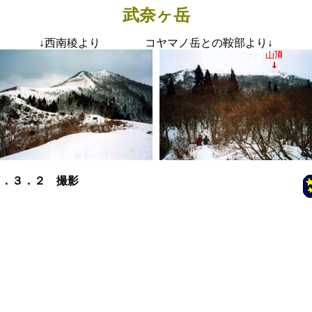
武奈ヶ岳
↓
西南稜より コヤマノ岳との鞍部より
↓
２．３．２ 撮影