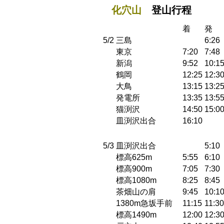
化穴山
登山行程
着
発
5/2
三島
6:26
東京
7:20
7:48
新潟
9:52
10:1
鶴岡
12:25
12:3
大鳥
13:15
13:2
発電所
13:35
13:5
猫渕沢
14:50
15:0
皿渕沢出合
16:10
5/3
皿渕沢出合
5:10
標高625m
5:55
6:10
標高900m
7:05
7:30
標高1080m
8:25
8:45
茶畑山の肩
9:45
10:1
1380m急坂手前
11:15
11:30
標高1490m
12:00
12:3