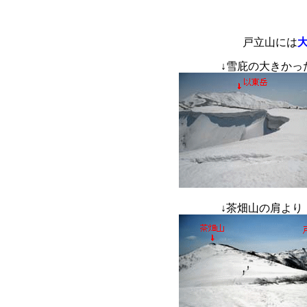
戸立山には
↓
雪庇の大きかっ
↓
茶畑山の肩よ