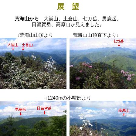
展 望
荒海山から
大嵐山、土倉山、七ガ岳、男鹿岳、
日留賀岳、高原山が見えました。
↓
荒海山山頂より 荒海山山頂直下より
↓
↓
1240mの小鞍部より