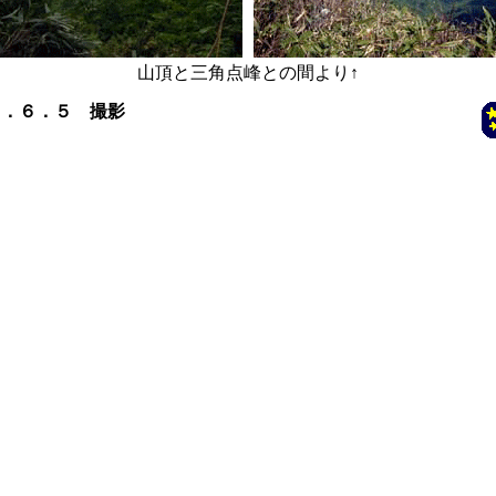
山頂と三角点峰との間より
↑
５．６．５ 撮影