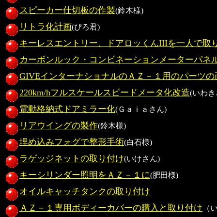
スピーカー仕切板の作製
(鈴木様)
リトラ化計画
(ぴろ君)
キーレスエントリー、ドアロッくんIIIを一人で取
カーボンルック・コンビネーションメーターパネ
GIVEインターナショナルのＡＺ－１用のパーツの
220km/hフルスケールスピードメータ化改造
(いわき
電動格納式ドアミラー化
(Ｇａｉａさん)
リアウイングの製作
(鈴木様)
埋め込みフォグで整形手術
(白石様)
ラゲッジネットの取り付け
(いけさん)
キーシリンダー照明をＡＺ－１に
(肥田様)
オイルキャッチタンクの取り付け
ＡＺ－１専用ボディーカバーの購入と取り付け
（