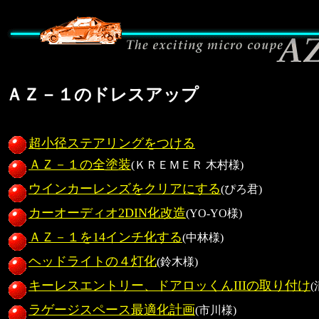
ＡＺ－１のドレスアップ
超小径ステアリングをつける
ＡＺ－１の全塗装
(ＫＲＥＭＥＲ 木村様)
ウインカーレンズをクリアにする
(ぴろ君)
カーオーディオ2DIN化改造
(YO-YO様)
ＡＺ－１を14インチ化する
(中林様)
ヘッドライトの４灯化
(鈴木様)
キーレスエントリー、ドアロッくんIIIの取り付け
(
ラゲージスペース最適化計画
(市川様)