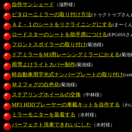
自作サンシェード
（滋野様）
ビタローニミラーの取り付け方法
(トゥクトゥプさん)
ＡＺ－１のシートをリクライニングにする
(まーくん
ロードスターのシートを助手席につける
(EPG6SSさ
フロントスポイラーの取り付け
(菊池様)
ドアミラーをM3用レーシングミラーにかえる
(菊池
雨雪よけライトカバー制作
(菊池様)
軽自動車用字光式ナンバープレートの取り付け
(ce
Ｍ２フォグの白色化
(菊池様)
ステアリングホイールの交換
（中林様）
MP3 HDDプレーヤーの車載キットを自作する
（わ
ミラーモニターを装着する
（水村様）
パーフェクト洗車できれいにした
（水村様）