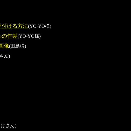
り付ける方法
(YO-YO様)
ルの作製
(YO-YO様)
画像
(田島様)
さん)
いけさん）