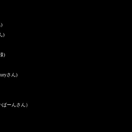
)
ん)
様)
nturyさん)
いばーんさん）