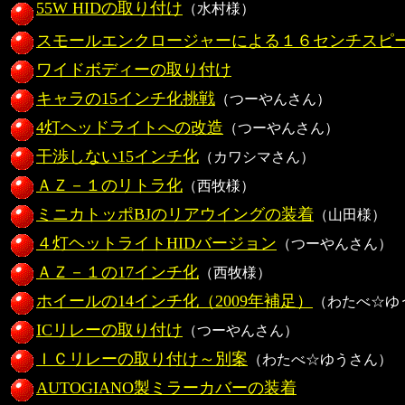
55W HIDの取り付け
（水村様）
スモールエンクロージャーによる１６センチスピ
ワイドボディーの取り付け
キャラの15インチ化挑戦
（つーやんさん）
4灯ヘッドライトへの改造
（つーやんさん）
干渉しない15インチ化
（カワシマさん）
ＡＺ－１のリトラ化
（西牧様）
ミニカトッポBJのリアウイングの装着
（山田様）
４灯ヘットライトHIDバージョン
（つーやんさん）
ＡＺ－１の17インチ化
（西牧様）
ホイールの14インチ化（2009年補足）
（わたべ☆ゆ
ICリレーの取り付け
（つーやんさん）
ＩＣリレーの取り付け～別案
（わたべ☆ゆうさん）
AUTOGIANO製ミラーカバーの装着