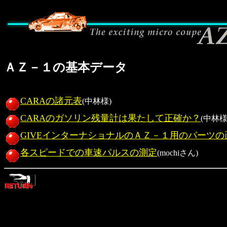
ＡＺ－１の基本データ
CARAの諸元表
(中林様)
CARAのガソリン残量計は果たして正確か？
(中林様
GIVEインターナショナルのＡＺ－１用のパーツの
各スピードでの車速パルスの測定
(mochiさん)